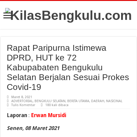
Rapat Paripurna Istimewa
DPRD, HUT ke 72
Kabupabaten Bengukulu
Selatan Berjalan Sesuai Prokes
Covid-19
Maret 8, 2021
ADVERTORIAL
,
BENGKULU SELATAN
,
BERITA UTAMA
,
DAERAH
,
NASIONAL
Tulis Komentar
180 kali dibaca
Laporan
:
Erwan Mursidi
Senen, 08 Maret 2021