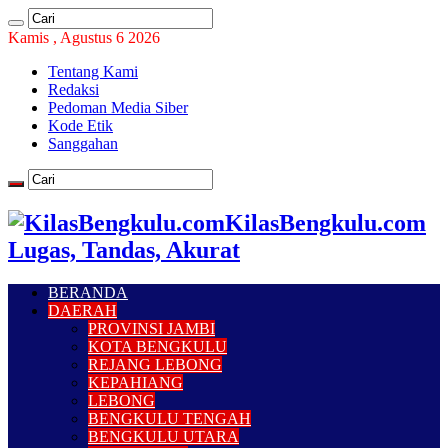
Kamis , Agustus 6 2026
Tentang Kami
Redaksi
Pedoman Media Siber
Kode Etik
Sanggahan
KilasBengkulu.com
Lugas, Tandas, Akurat
BERANDA
DAERAH
PROVINSI JAMBI
KOTA BENGKULU
REJANG LEBONG
KEPAHIANG
LEBONG
BENGKULU TENGAH
BENGKULU UTARA