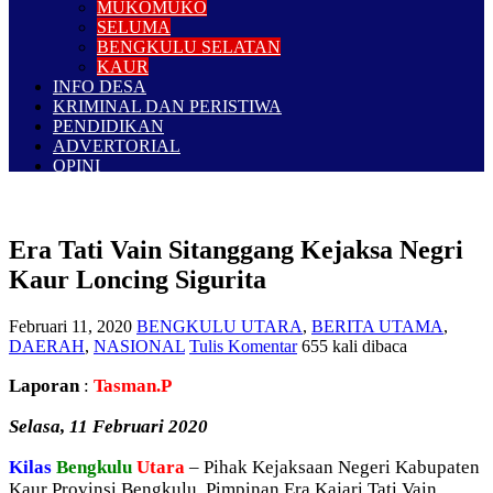
MUKOMUKO
SELUMA
BENGKULU SELATAN
KAUR
INFO DESA
KRIMINAL DAN PERISTIWA
PENDIDIKAN
ADVERTORIAL
OPINI
Era Tati Vain Sitanggang Kejaksa Negri
Kaur Loncing Sigurita
Februari 11, 2020
BENGKULU UTARA
,
BERITA UTAMA
,
DAERAH
,
NASIONAL
Tulis Komentar
655 kali dibaca
Laporan
:
Tasman.P
Selasa, 11 Februari 2020
Kilas
Bengkulu
Utara
– Pihak Kejaksaan Negeri Kabupaten
Kaur Provinsi Bengkulu, Pimpinan Era Kajari Tati Vain