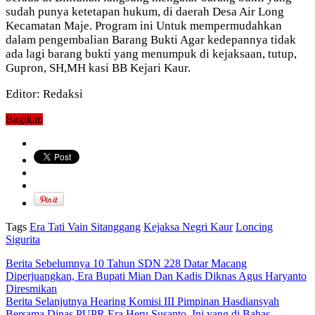
sudah punya ketetapan hukum, di daerah Desa Air Long
Kecamatan Maje. Program ini Untuk mempermudahkan
dalam pengembalian Barang Bukti Agar kedepannya tidak
ada lagi barang bukti yang menumpuk di kejaksaan, tutup,
Gupron, SH,MH kasi BB Kejari Kaur.
Editor: Redaksi
Bagikan
Tags
Era Tati Vain Sitanggang
Kejaksa Negri Kaur
Loncing
Sigurita
Berita Sebelumnya
10 Tahun SDN 228 Datar Macang
Diperjuangkan, Era Bupati Mian Dan Kadis Diknas Agus Haryanto
Diresmikan
Berita Selanjutnya
Hearing Komisi III Pimpinan Hasdiansyah
Bersama Dinas PUPR Era Heru Susanto, Ini yang di Bahas