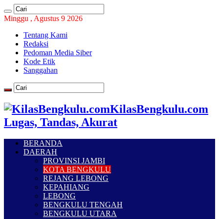
Minggu , Agustus 9 2026
Tentang Kami
Redaksi
Pedoman Media Siber
Kode Etik
Sanggahan
KilasBengkulu.com
Lugas, Tandas, Akurat
BERANDA
DAERAH
PROVINSI JAMBI
KOTA BENGKULU
REJANG LEBONG
KEPAHIANG
LEBONG
BENGKULU TENGAH
BENGKULU UTARA