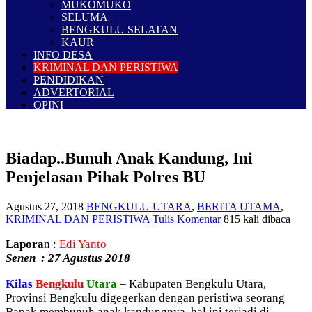
MUKOMUKO
SELUMA
BENGKULU SELATAN
KAUR
INFO DESA
KRIMINAL DAN PERISTIWA
PENDIDIKAN
ADVERTORIAL
OPINI
Biadap..Bunuh Anak Kandung, Ini
Penjelasan Pihak Polres BU
Agustus 27, 2018
BENGKULU UTARA
,
BERITA UTAMA
,
KRIMINAL DAN PERISTIWA
Tulis Komentar
815 kali dibaca
Lapora
n :
Edi Yanto
Senen : 27 Agustus 2018
Kilas
Bengkulu
Utara
–
Kabupaten Bengkulu Utara,
Provinsi Bengkulu digegerkan dengan peristiwa seorang
Bapak membunuh anak kandungnya, hal ini terjadi di