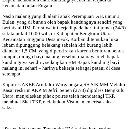
kecamatan pulau Engano.
Nasip malang yang di alami anak Perempuan AH, umur 3
Bulan, yang di bunuh oleh bapak kandungnya sendiri yang
berinisial HM, Peristiwa ini terjadi pada hari ini jumat (24/8)
sekita pukul 10.00 wib, di Kabupaten Bengkulu Utara
Kecamatan Enggano Desa meok, Korban ditemukan luka
lebam dipunggung belakang sebelah kiri kurang lebih
diameter 1,5 CM, yang diperkirakan karena benturan benda
tumpul, diduga bayi malang tersebut dianiaya oleh bapak
kandungnya sendiri, sedangkan HM Bapak kandung bayi
malang ini sehari – harinya bekerja sebagai petani di desa
setempat.
Kapolres AKBP. Ariefaldi Warganegara,SH.SIK.MM Melalui
Kasat reskrim AKP. M Jefri, Senen (27/8) dipolres Bengkulu
Utara, menjelaskan pihak polres telah mendatangi TKP,
membuat Sket TKP, melakukan Visum, memerisa saksi-
saksi.
“Sesuai keterangan Tersangka HM, akibat bayi sering