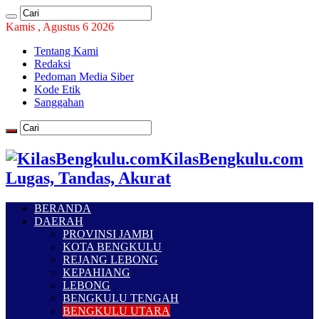
Kamis , Agustus 6 2026
Tentang Kami
Redaksi
Pedoman Media Siber
Kode Etik
Sanggahan
KilasBengkulu.com
Lugas, Tandas, Akurat
BERANDA
DAERAH
PROVINSI JAMBI
KOTA BENGKULU
REJANG LEBONG
KEPAHIANG
LEBONG
BENGKULU TENGAH
BENGKULU UTARA