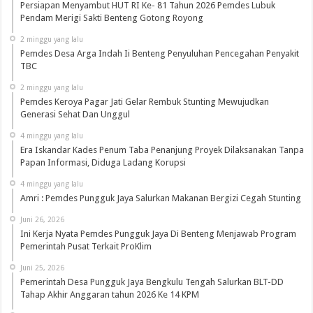
Persiapan Menyambut HUT RI Ke- 81 Tahun 2026 Pemdes Lubuk
Pendam Merigi Sakti Benteng Gotong Royong
2 minggu yang lalu
Pemdes Desa Arga Indah Ii Benteng Penyuluhan Pencegahan Penyakit
TBC
2 minggu yang lalu
Pemdes Keroya Pagar Jati Gelar Rembuk Stunting Mewujudkan
Generasi Sehat Dan Unggul
4 minggu yang lalu
Era Iskandar Kades Penum Taba Penanjung Proyek Dilaksanakan Tanpa
Papan Informasi, Diduga Ladang Korupsi
4 minggu yang lalu
Amri : Pemdes Pungguk Jaya Salurkan Makanan Bergizi Cegah Stunting
Juni 26, 2026
Ini Kerja Nyata Pemdes Pungguk Jaya Di Benteng Menjawab Program
Pemerintah Pusat Terkait ProKlim
Juni 25, 2026
Pemerintah Desa Pungguk Jaya Bengkulu Tengah Salurkan BLT-DD
Tahap Akhir Anggaran tahun 2026 Ke 14 KPM