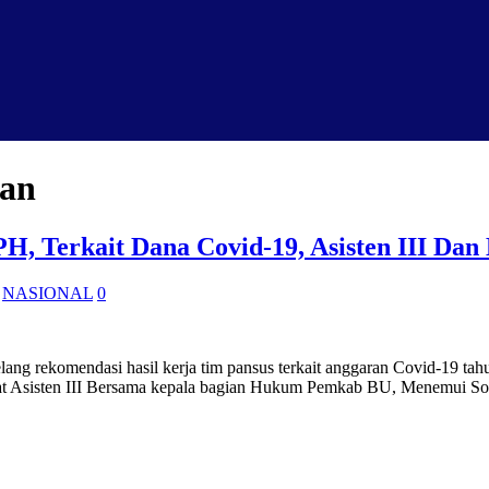
wan
PH, Terkait Dana Covid-19, Asisten III 
,
NASIONAL
0
elang rekomendasi hasil kerja tim pansus terkait anggaran Covid-19 
at Asisten III Bersama kepala bagian Hukum Pemkab BU, Menemui So