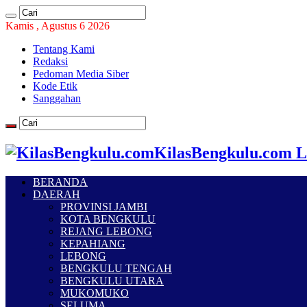
Kamis , Agustus 6 2026
Tentang Kami
Redaksi
Pedoman Media Siber
Kode Etik
Sanggahan
KilasBengkulu.com L
BERANDA
DAERAH
PROVINSI JAMBI
KOTA BENGKULU
REJANG LEBONG
KEPAHIANG
LEBONG
BENGKULU TENGAH
BENGKULU UTARA
MUKOMUKO
SELUMA