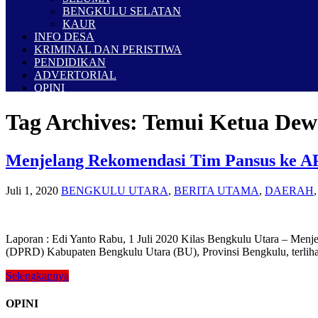
BENGKULU SELATAN
KAUR
INFO DESA
KRIMINAL DAN PERISTIWA
PENDIDIKAN
ADVERTORIAL
OPINI
Tag Archives:
Temui Ketua De
Menjelang Rekomendasi Tim Pansus ke A
Juli 1, 2020
BENGKULU UTARA
,
BERITA UTAMA
,
DAERAH
Laporan : Edi Yanto Rabu, 1 Juli 2020 Kilas Bengkulu Utara – Menj
(DPRD) Kabupaten Bengkulu Utara (BU), Provinsi Bengkulu, terlih
Selengkapnya
OPINI