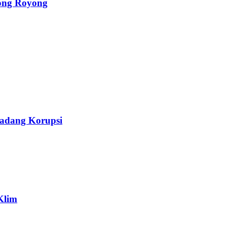
ong Royong
Ladang Korupsi
Klim