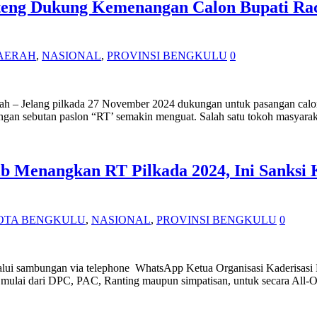
eng Dukung Kemenangan Calon Bupati Rach
AERAH
,
NASIONAL
,
PROVINSI BENGKULU
0
gah – Jelang pilkada 27 November 2024 dukungan untuk pasangan cal
engan sebutan paslon “RT’ semakin menguat. Salah satu tokoh masyara
b Menangkan RT Pilkada 2024, Ini Sanksi 
OTA BENGKULU
,
NASIONAL
,
PROVINSI BENGKULU
0
lalui sambungan via telephone WhatsApp Ketua Organisasi Kaderisas
us mulai dari DPC, PAC, Ranting maupun simpatisan, untuk secara A