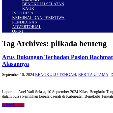
BENGKULU SELATAN
KAUR
INFO DESA
KRIMINAL DAN PERISTIWA
PENDIDIKAN
ADVERTORIAL
OPINI
Tag Archives:
pilkada benteng
Arus Dukungan Terhadap Paslon Rachmat 
Alasannya
September 10, 2024
BENGKULU TENGAH
,
BERITA UTAMA
,
Laporan : Anel Yadi Selasa, 10 September 2024 Kilas, Bengkulu Ten
dalam bursa Pemilihan kepala daerah di Kabupaten Bengkulu Tenga
Selengkapnya