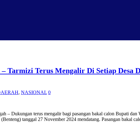
– Tarmizi Terus Mengalir Di Setiap Desa 
DAERAH
,
NASIONAL
0
gah – Dukungan terus mengalir bagi pasangan bakal calon Bupati dan 
h (Benteng) tanggal 27 November 2024 mendatang. Pasangan bakal ca