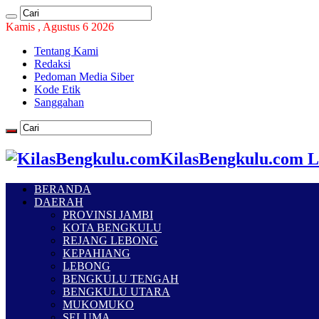
Kamis , Agustus 6 2026
Tentang Kami
Redaksi
Pedoman Media Siber
Kode Etik
Sanggahan
KilasBengkulu.com L
BERANDA
DAERAH
PROVINSI JAMBI
KOTA BENGKULU
REJANG LEBONG
KEPAHIANG
LEBONG
BENGKULU TENGAH
BENGKULU UTARA
MUKOMUKO
SELUMA