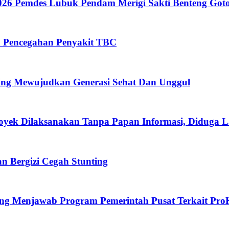
26 Pemdes Lubuk Pendam Merigi Sakti Benteng Got
n Pencegahan Penyakit TBC
ing Mewujudkan Generasi Sehat Dan Unggul
oyek Dilaksanakan Tanpa Papan Informasi, Diduga 
 Bergizi Cegah Stunting
eng Menjawab Program Pemerintah Pusat Terkait Pro