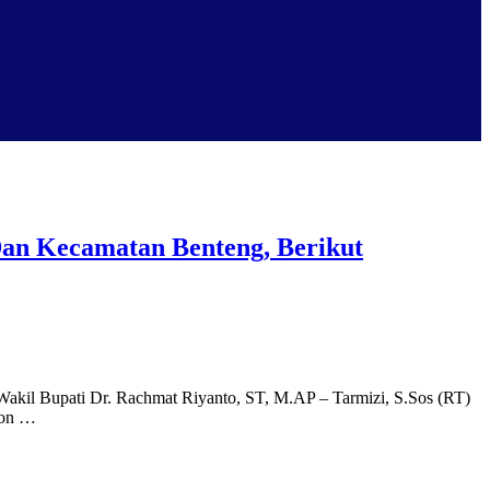
Dan Kecamatan Benteng, Berikut
Wakil Bupati Dr. Rachmat Riyanto, ST, M.AP – Tarmizi, S.Sos (RT)
lon …