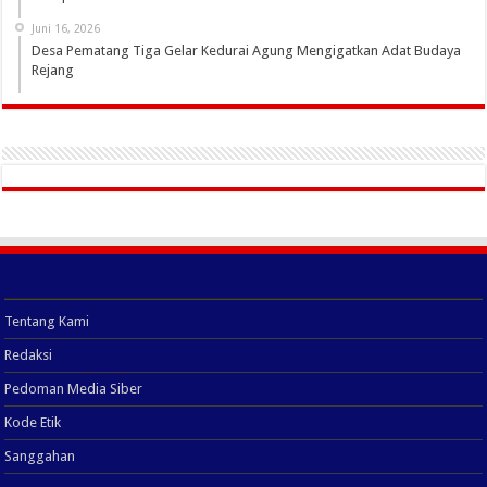
Juni 16, 2026
Desa Pematang Tiga Gelar Kedurai Agung Mengigatkan Adat Budaya
Rejang
Tentang Kami
Redaksi
Pedoman Media Siber
Kode Etik
Sanggahan