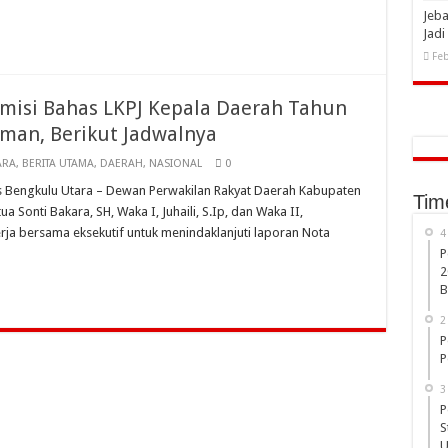
Jeba
Jad
Feb
misi Bahas LKPJ Kepala Daerah Tahun
rman, Berikut Jadwalnya
ARA
,
BERITA UTAMA
,
DAERAH
,
NASIONAL
0
las Bengkulu Utara – Dewan Perwakilan Rakyat Daerah Kabupaten
Tim
 Sonti Bakara, SH, Waka I, Juhaili, S.Ip, dan Waka II,
erja bersama eksekutif untuk menindaklanjuti laporan Nota
4
P
2
B
2
P
P
3
P
S
U