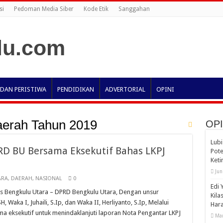
si
Pedoman Media Siber
Kode Etik
Sanggahan
 DAN PERISTIWA
PENDIDIKAN
ADVERTORIAL
OPINI
aerah Tahun 2019
OPI
Lubi
RD BU Bersama Eksekutif Bahas LKPJ
Pote
Ket
Jun
ARA
,
DAERAH
,
NASIONAL
0
Edi 
ilas Bengkulu Utara – DPRD Bengkulu Utara, Dengan unsur
Kila
, Waka I, Juhaili, S.Ip, dan Waka II, Herliyanto, S.Ip, Melalui
Har
ma eksekutif untuk menindaklanjuti laporan Nota Pengantar LKPJ
Mar