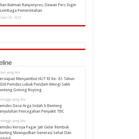
kan Batman Ranperpres, Dewan Pers Ingin
i Lembaga Pemerintahan
ruari 20, 2023
eline
 hari yang lalu
ersiapan Menyambut HUT RI Ke- 81 Tahun
026 Pemdes Lubuk Pendam Merigi Sakti
enteng Gotong Royong
 minggu yang lalu
emdes Desa Arga Indah Ii Benteng
enyuluhan Pencegahan Penyakit TBC
 minggu yang lalu
emdes Keroya Pagar Jati Gelar Rembuk
tunting Mewujudkan Generasi Sehat Dan
nggul