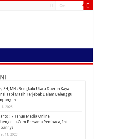
NI
s, SH, MH : Bengkulu Utara Daerah Kaya
nsi Tapi Masih Terjebak Dalam Belenggu
impangan
i 1, 2025
Yanto : 7 Tahun Media Online
sbengkulu.Com Bersama Pembaca, Ini
apannya
et 11, 2023