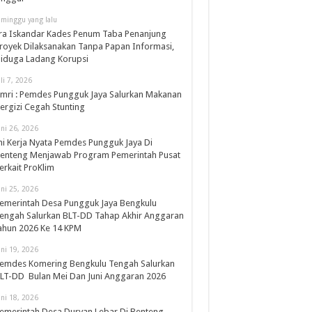
 minggu yang lalu
ra Iskandar Kades Penum Taba Penanjung
royek Dilaksanakan Tanpa Papan Informasi,
iduga Ladang Korupsi
uli 7, 2026
mri : Pemdes Pungguk Jaya Salurkan Makanan
ergizi Cegah Stunting
uni 26, 2026
ni Kerja Nyata Pemdes Pungguk Jaya Di
enteng Menjawab Program Pemerintah Pusat
erkait ProKlim
uni 25, 2026
emerintah Desa Pungguk Jaya Bengkulu
engah Salurkan BLT-DD Tahap Akhir Anggaran
ahun 2026 Ke 14 KPM
uni 19, 2026
emdes Komering Bengkulu Tengah Salurkan
LT-DD Bulan Mei Dan Juni Anggaran 2026
uni 18, 2026
emerintah Desa Duryan Lebar Di Benteng