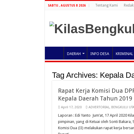
Tentang Kami
Redak
SABTU , AGUSTUS 8 2026
DAERAH
INFO DESA
KRIMINAL
Tag Archives:
Kepala D
Rapat Kerja Komisi Dua DP
Kepala Daerah Tahun 2019
April 17, 2020
ADVERTORIAL
,
BENGKULU UT
Laporan : Edi Yanto Jum’at, 17 April 2020 K
pimpinan, yang di Ketuai oleh Sonti Bakara, SH
Komisi Dua (II) melakukan rapat kerja bersa