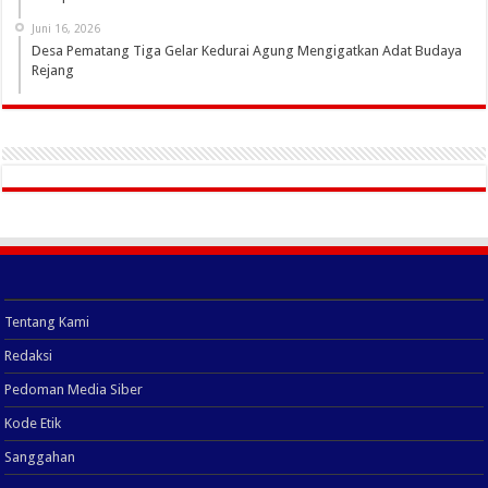
Juni 16, 2026
Desa Pematang Tiga Gelar Kedurai Agung Mengigatkan Adat Budaya
Rejang
Tentang Kami
Redaksi
Pedoman Media Siber
Kode Etik
Sanggahan