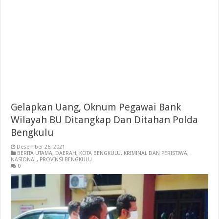
Gelapkan Uang, Oknum Pegawai Bank
Wilayah BU Ditangkap Dan Ditahan Polda
Bengkulu
Desember 26, 2021
BERITA UTAMA
,
DAERAH
,
KOTA BENGKULU
,
KRIMINAL DAN PERISTIWA
,
NASIONAL
,
PROVINSI BENGKULU
0