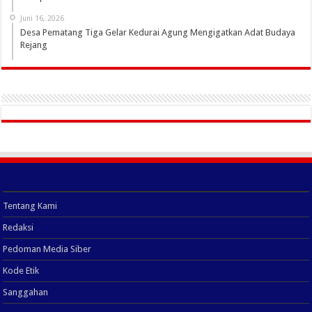
Juni 16, 2026
Desa Pematang Tiga Gelar Kedurai Agung Mengigatkan Adat Budaya
Rejang
Tentang Kami
Redaksi
Pedoman Media Siber
Kode Etik
Sanggahan