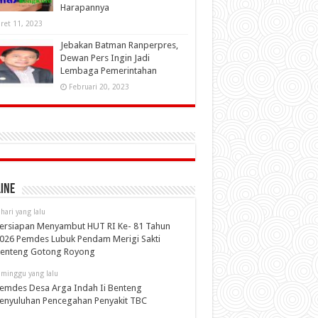
Harapannya
ret 11, 2023
Jebakan Batman Ranperpres,
Dewan Pers Ingin Jadi
Lembaga Pemerintahan
Februari 20, 2023
ine
 hari yang lalu
ersiapan Menyambut HUT RI Ke- 81 Tahun
026 Pemdes Lubuk Pendam Merigi Sakti
enteng Gotong Royong
 minggu yang lalu
emdes Desa Arga Indah Ii Benteng
enyuluhan Pencegahan Penyakit TBC