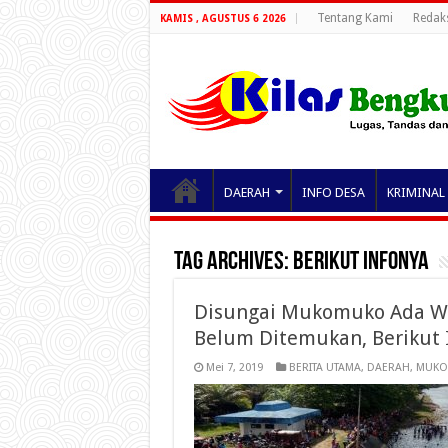
Tentang Kami
Redak
KAMIS , AGUSTUS 6 2026
DAERAH
INFO DESA
KRIMINAL
Tag Archives:
Berikut Infonya
Disungai Mukomuko Ada W
Belum Ditemukan, Berikut 
Mei 7, 2019
BERITA UTAMA
,
DAERAH
,
MUKO