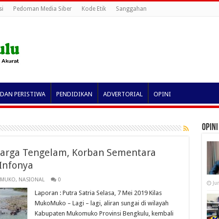
si
Pedoman Media Siber
Kode Etik
Sanggahan
 DAN PERISTIWA
PENDIDIKAN
ADVERTORIAL
OPINI
OPINI
arga Tengelam, Korban Sementara
Infonya
MUKO
,
NASIONAL
0
Ju
Laporan : Putra Satria Selasa, 7 Mei 2019 Kilas
MukoMuko – Lagi – lagi, aliran sungai di wilayah
Kabupaten Mukomuko Provinsi Bengkulu, kembali