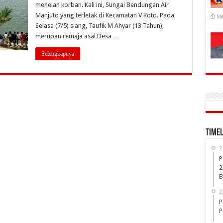
menelan korban. Kali ini, Sungai Bendungan Air
Manjuto yang terletak di Kecamatan V Koto. Pada
Ma
Selasa (7/5) siang, Taufik M Ahyar (13 Tahun),
merupan remaja asal Desa …
Selengkapnya
Timel
2
P
2
B
2
P
P