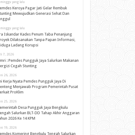
 minggu yang lalu
emdes Keroya Pagar Jati Gelar Rembuk
tunting Mewujudkan Generasi Sehat Dan
nggul
 minggu yang lalu
ra Iskandar Kades Penum Taba Penanjung
royek Dilaksanakan Tanpa Papan Informasi,
iduga Ladang Korupsi
uli 7, 2026
mri : Pemdes Pungguk Jaya Salurkan Makanan
ergizi Cegah Stunting
uni 26, 2026
ni Kerja Nyata Pemdes Pungguk Jaya Di
enteng Menjawab Program Pemerintah Pusat
erkait ProKlim
uni 25, 2026
emerintah Desa Pungguk Jaya Bengkulu
engah Salurkan BLT-DD Tahap Akhir Anggaran
ahun 2026 Ke 14 KPM
uni 19, 2026
emdes Komering Bengkulu Tengah Salurkan