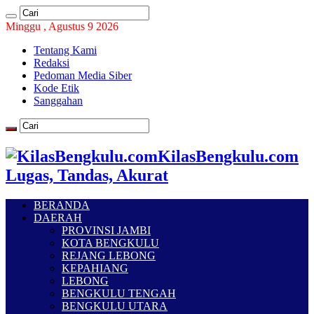
Minggu , Agustus 9 2026
Tentang Kami
Redaksi
Pedoman Media Siber
Kode Etik
Sanggahan
KilasBengkulu.com
Lugas, Tandas, Akurat
BERANDA
DAERAH
PROVINSI JAMBI
KOTA BENGKULU
REJANG LEBONG
KEPAHIANG
LEBONG
BENGKULU TENGAH
BENGKULU UTARA