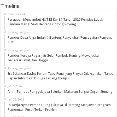
Timeline
3 hari yang lalu
Persiapan Menyambut HUT RI Ke- 81 Tahun 2026 Pemdes Lubuk
Pendam Merigi Sakti Benteng Gotong Royong
2 minggu yang lalu
Pemdes Desa Arga Indah Ii Benteng Penyuluhan Pencegahan Penyakit
TBC
2 minggu yang lalu
Pemdes Keroya Pagar Jati Gelar Rembuk Stunting Mewujudkan
Generasi Sehat Dan Unggul
4 minggu yang lalu
Era Iskandar Kades Penum Taba Penanjung Proyek Dilaksanakan Tanpa
Papan Informasi, Diduga Ladang Korupsi
Juli 7, 2026
Amri : Pemdes Pungguk Jaya Salurkan Makanan Bergizi Cegah Stunting
Juni 26, 2026
Ini Kerja Nyata Pemdes Pungguk Jaya Di Benteng Menjawab Program
Pemerintah Pusat Terkait ProKlim