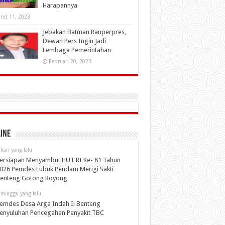
Harapannya
ret 11, 2023
Jebakan Batman Ranperpres,
Dewan Pers Ingin Jadi
Lembaga Pemerintahan
Februari 20, 2023
ine
 hari yang lalu
ersiapan Menyambut HUT RI Ke- 81 Tahun
026 Pemdes Lubuk Pendam Merigi Sakti
enteng Gotong Royong
 minggu yang lalu
emdes Desa Arga Indah Ii Benteng
enyuluhan Pencegahan Penyakit TBC