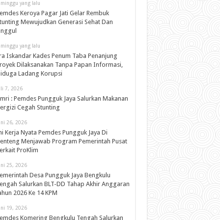
 minggu yang lalu
emdes Keroya Pagar Jati Gelar Rembuk
tunting Mewujudkan Generasi Sehat Dan
nggul
 minggu yang lalu
ra Iskandar Kades Penum Taba Penanjung
royek Dilaksanakan Tanpa Papan Informasi,
iduga Ladang Korupsi
uli 7, 2026
mri : Pemdes Pungguk Jaya Salurkan Makanan
ergizi Cegah Stunting
uni 26, 2026
ni Kerja Nyata Pemdes Pungguk Jaya Di
enteng Menjawab Program Pemerintah Pusat
erkait ProKlim
uni 25, 2026
emerintah Desa Pungguk Jaya Bengkulu
engah Salurkan BLT-DD Tahap Akhir Anggaran
ahun 2026 Ke 14 KPM
uni 19, 2026
emdes Komering Bengkulu Tengah Salurkan