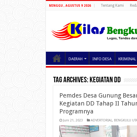
Tentang Kami
Red
MINGGU , AGUSTUS 9 2026
DAERAH
INFO DESA
KRIMINAL
Tag Archives:
Kegiatan DD
Pemdes Desa Gunung Besar 
Kegiatan DD Tahap II Tahun
Programnya
Juni 21, 2023
ADVERTORIAL
,
BENGKULU UT