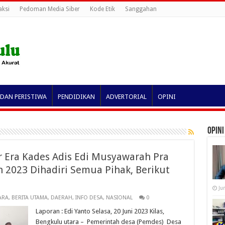
aksi
Pedoman Media Siber
Kode Etik
Sanggahan
 DAN PERISTIWA
PENDIDIKAN
ADVERTORIAL
OPINI
OPINI
Era Kades Adis Edi Musyawarah Pra
 2023 Dihadiri Semua Pihak, Berikut
Ju
ARA
,
BERITA UTAMA
,
DAERAH
,
INFO DESA
,
NASIONAL
0
Laporan : Edi Yanto Selasa, 20 Juni 2023 Kilas,
Bengkulu utara – Pemerintah desa (Pemdes) Desa