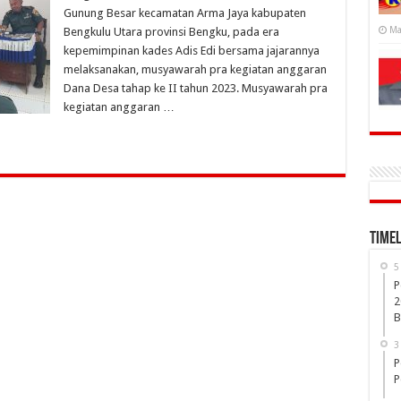
Gunung Besar kecamatan Arma Jaya kabupaten
Ma
Bengkulu Utara provinsi Bengku, pada era
kepemimpinan kades Adis Edi bersama jajarannya
melaksanakan, musyawarah pra kegiatan anggaran
Dana Desa tahap ke II tahun 2023. Musyawarah pra
kegiatan anggaran …
Timel
5
P
2
B
3
P
P