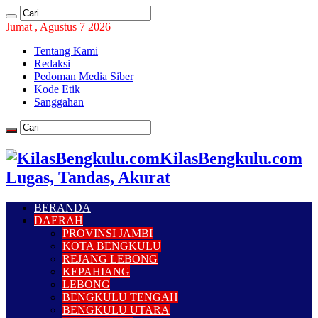
Jumat , Agustus 7 2026
Tentang Kami
Redaksi
Pedoman Media Siber
Kode Etik
Sanggahan
KilasBengkulu.com
Lugas, Tandas, Akurat
BERANDA
DAERAH
PROVINSI JAMBI
KOTA BENGKULU
REJANG LEBONG
KEPAHIANG
LEBONG
BENGKULU TENGAH
BENGKULU UTARA