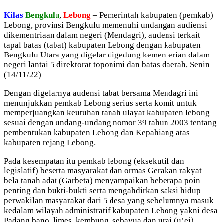
Kilas
Bengkulu
,
Lebong
– Pemerintah kabupaten (pemkab)
Lebong, provinsi Bengkulu memenuhi undangan audiensi
dikementriaan dalam negeri (Mendagri), audensi terkait
tapal batas (tabat) kabupaten Lebong dengan kabupaten
Bengkulu Utara yang digelar digedung kementerian dalam
negeri lantai 5 direktorat toponimi dan batas daerah, Senin
(14/11/22)
Dengan digelarnya audensi tabat bersama Mendagri ini
menunjukkan pemkab Lebong serius serta komit untuk
memperjuangkan keutuhan tanah ulayat kabupaten lebong
sesuai dengan undang-undang nomor 39 tahun 2003 tentang
pembentukan kabupaten Lebong dan Kepahiang atas
kabupaten rejang Lebong.
Pada kesempatan itu pemkab lebong (eksekutif dan
legislatif) beserta masyarakat dan ormas Gerakan rakyat
bela tanah adat (Garbeta) menyampaikan beberapa poin
penting dan bukti-bukti serta mengahdirkan saksi hidup
perwakilan masyarakat dari 5 desa yang sebelumnya masuk
kedalam wilayah administratif kabupaten Lebong yakni desa
Padang bano, limes, kembung, sebayua dan urai (u’ei).