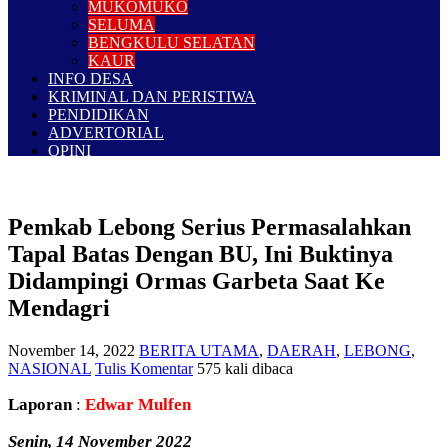
MUKOMUKO
SELUMA
BENGKULU SELATAN
KAUR
INFO DESA
KRIMINAL DAN PERISTIWA
PENDIDIKAN
ADVERTORIAL
OPINI
Pemkab Lebong Serius Permasalahkan
Tapal Batas Dengan BU, Ini Buktinya
Didampingi Ormas Garbeta Saat Ke
Mendagri
November 14, 2022
BERITA UTAMA
,
DAERAH
,
LEBONG
,
NASIONAL
Tulis Komentar
575 kali dibaca
Laporan
:
Edwar Mulfen
Senin, 14 November 2022