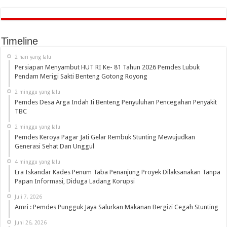
Timeline
2 hari yang lalu
Persiapan Menyambut HUT RI Ke- 81 Tahun 2026 Pemdes Lubuk
Pendam Merigi Sakti Benteng Gotong Royong
2 minggu yang lalu
Pemdes Desa Arga Indah Ii Benteng Penyuluhan Pencegahan Penyakit
TBC
2 minggu yang lalu
Pemdes Keroya Pagar Jati Gelar Rembuk Stunting Mewujudkan
Generasi Sehat Dan Unggul
4 minggu yang lalu
Era Iskandar Kades Penum Taba Penanjung Proyek Dilaksanakan Tanpa
Papan Informasi, Diduga Ladang Korupsi
Juli 7, 2026
Amri : Pemdes Pungguk Jaya Salurkan Makanan Bergizi Cegah Stunting
Juni 26, 2026