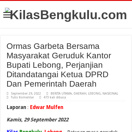
Ormas Garbeta Bersama
Masyarakat Geruduk Kantor
Bupati Lebong, Perjanjian
Ditandatangai Ketua DPRD
Dan Pemerintah Daerah
September 29, 2022
BERITA UTAMA
,
DAERAH
,
LEBONG
,
NASIONAL
Tulis Komentar
473 kali dibaca
Laporan
:
Edwar Mulfen
Kamis, 29 September 2022
Kilas
Bengkulu
,
Lebong
– Ratusan masa geruduk