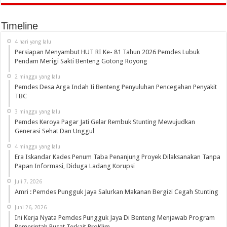
Timeline
4 hari yang lalu
Persiapan Menyambut HUT RI Ke- 81 Tahun 2026 Pemdes Lubuk
Pendam Merigi Sakti Benteng Gotong Royong
2 minggu yang lalu
Pemdes Desa Arga Indah Ii Benteng Penyuluhan Pencegahan Penyakit
TBC
3 minggu yang lalu
Pemdes Keroya Pagar Jati Gelar Rembuk Stunting Mewujudkan
Generasi Sehat Dan Unggul
4 minggu yang lalu
Era Iskandar Kades Penum Taba Penanjung Proyek Dilaksanakan Tanpa
Papan Informasi, Diduga Ladang Korupsi
Juli 7, 2026
Amri : Pemdes Pungguk Jaya Salurkan Makanan Bergizi Cegah Stunting
Juni 26, 2026
Ini Kerja Nyata Pemdes Pungguk Jaya Di Benteng Menjawab Program
Pemerintah Pusat Terkait ProKlim