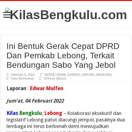
Ini Bentuk Gerak Cepat DPRD
Dan Pemkab Lebong, Terkait
Bendungan Sabo Yang Jebol
Februari 4, 2022
BERITA UTAMA
,
DAERAH
,
LEBONG
,
NASIONAL
Tulis Komentar
539 kali dibaca
Laporan
:
Edwar Mulfen
Jum’at, 04 Februari 2022
Kilas
Bengkulu
,
Lebong
– Kolaborasi eksekutif dan
legislatif Lebong patut diacungi jempol, pasalnya dua
lembaga ini terus berbenah demi mewujudkan