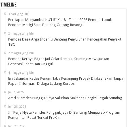
Timeline
3 hari yang lalu
Persiapan Menyambut HUT RI Ke- 81 Tahun 2026 Pemdes Lubuk
Pendam Merigi Sakti Benteng Gotong Royong
2 minggu yang lalu
Pemdes Desa Arga Indah Ii Benteng Penyuluhan Pencegahan Penyakit
TBC
2 minggu yang lalu
Pemdes Keroya Pagar Jati Gelar Rembuk Stunting Mewujudkan
Generasi Sehat Dan Unggul
4 minggu yang lalu
Era Iskandar Kades Penum Taba Penanjung Proyek Dilaksanakan Tanpa
Papan Informasi, Diduga Ladang Korupsi
Juli 7, 2026
Amri : Pemdes Pungguk Jaya Salurkan Makanan Bergizi Cegah Stunting
Juni 26, 2026
Ini Kerja Nyata Pemdes Pungguk Jaya Di Benteng Menjawab Program
Pemerintah Pusat Terkait ProKlim
Juni 25, 2026