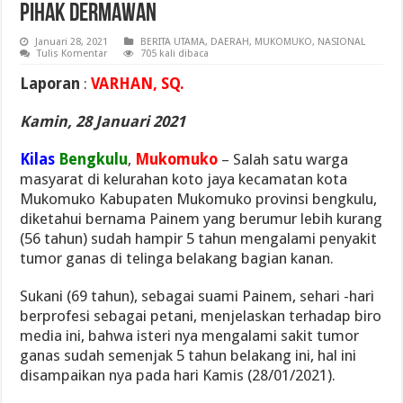
Pihak Dermawan
Januari 28, 2021
BERITA UTAMA
,
DAERAH
,
MUKOMUKO
,
NASIONAL
Tulis Komentar
705 kali dibaca
Laporan
:
VARHAN, SQ.
Kamin, 28 Januari 2021
Kilas
Bengkulu
,
Mukomuko
– Salah satu warga
masyarat di kelurahan koto jaya kecamatan kota
Mukomuko Kabupaten Mukomuko provinsi bengkulu,
diketahui bernama Painem yang berumur lebih kurang
(56 tahun) sudah hampir 5 tahun mengalami penyakit
tumor ganas di telinga belakang bagian kanan.
Sukani (69 tahun), sebagai suami Painem, sehari -hari
berprofesi sebagai petani, menjelaskan terhadap biro
media ini, bahwa isteri nya mengalami sakit tumor
ganas sudah semenjak 5 tahun belakang ini, hal ini
disampaikan nya pada hari Kamis (28/01/2021).