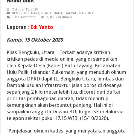
Nama baik
Oktober 15, 2020
BENGKULU UTARA
,
BERITA UTAMA
,
DAERAH
,
NASIONAL
Tulis Komentar
1,161 kali dibaca
Laporan
:
Edi Yanto
Kamis, 15 Oktober 2020
Kilas Bengkulu, Utara – Terkait adanya kritikan-
kritikan pedas di media online, yang di sampaikan
oleh Kepala Desa (Kades) Batu Layang, Kecamatan
Hulu Palik, Iskandar Zulkarnain, yang menuduh oknum
anggota DPRD dapil III Bengkulu Utara, himbas dari
Dampak usulan infrastruktur jalan poros di desanya
sepanjang 2 kilo meter lebih itu, dicoret dari daftar
prioritas pembagunan daerah, tidak menutup
kemungkinan akan berbuntut panjang. Hal ini di
sampaikan anggota Dewan BU, Roger SE melalui via
telepon sekitar pukul 17.15 WIB, (15/10/2020).
“Penjelasan oknum kades, yang menyatakan anggota