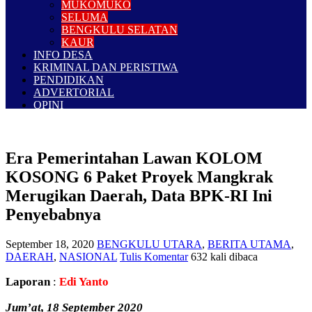
MUKOMUKO
SELUMA
BENGKULU SELATAN
KAUR
INFO DESA
KRIMINAL DAN PERISTIWA
PENDIDIKAN
ADVERTORIAL
OPINI
Era Pemerintahan Lawan KOLOM
KOSONG 6 Paket Proyek Mangkrak
Merugikan Daerah, Data BPK-RI Ini
Penyebabnya
September 18, 2020
BENGKULU UTARA
,
BERITA UTAMA
,
DAERAH
,
NASIONAL
Tulis Komentar
632 kali dibaca
Laporan
:
Edi Yanto
Jum’at, 18 September 2020