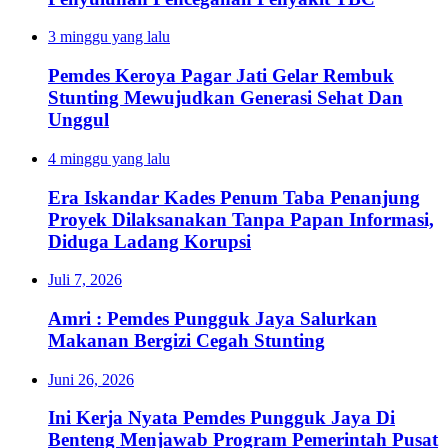
3 minggu yang lalu
Pemdes Keroya Pagar Jati Gelar Rembuk
Stunting Mewujudkan Generasi Sehat Dan
Unggul
4 minggu yang lalu
Era Iskandar Kades Penum Taba Penanjung
Proyek Dilaksanakan Tanpa Papan Informasi,
Diduga Ladang Korupsi
Juli 7, 2026
Amri : Pemdes Pungguk Jaya Salurkan
Makanan Bergizi Cegah Stunting
Juni 26, 2026
Ini Kerja Nyata Pemdes Pungguk Jaya Di
Benteng Menjawab Program Pemerintah Pusat