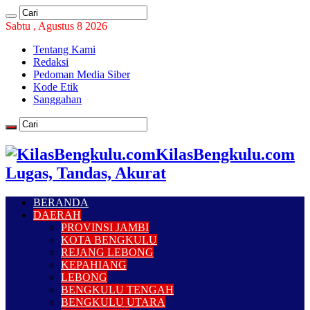
Sabtu , Agustus 8 2026
Tentang Kami
Redaksi
Pedoman Media Siber
Kode Etik
Sanggahan
KilasBengkulu.com
Lugas, Tandas, Akurat
BERANDA
DAERAH
PROVINSI JAMBI
KOTA BENGKULU
REJANG LEBONG
KEPAHIANG
LEBONG
BENGKULU TENGAH
BENGKULU UTARA