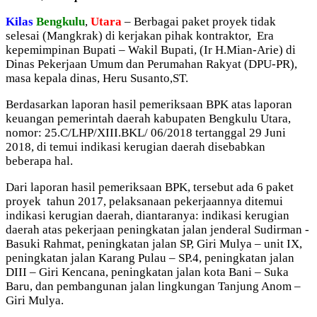
Kilas
Bengkulu
,
Utara
– Berbagai paket proyek tidak
selesai (Mangkrak) di kerjakan pihak kontraktor, Era
kepemimpinan Bupati – Wakil Bupati, (Ir H.Mian-Arie) di
Dinas Pekerjaan Umum dan Perumahan Rakyat (DPU-PR),
masa kepala dinas, Heru Susanto,ST.
Berdasarkan laporan hasil pemeriksaan BPK atas laporan
keuangan pemerintah daerah kabupaten Bengkulu Utara,
nomor: 25.C/LHP/XIII.BKL/ 06/2018 tertanggal 29 Juni
2018, di temui indikasi kerugian daerah disebabkan
beberapa hal.
Dari laporan hasil pemeriksaan BPK, tersebut ada 6 paket
proyek tahun 2017, pelaksanaan pekerjaannya ditemui
indikasi kerugian daerah, diantaranya: indikasi kerugian
daerah atas pekerjaan peningkatan jalan jenderal Sudirman -
Basuki Rahmat, peningkatan jalan SP, Giri Mulya – unit IX,
peningkatan jalan Karang Pulau – SP.4, peningkatan jalan
DIII – Giri Kencana, peningkatan jalan kota Bani – Suka
Baru, dan pembangunan jalan lingkungan Tanjung Anom –
Giri Mulya.