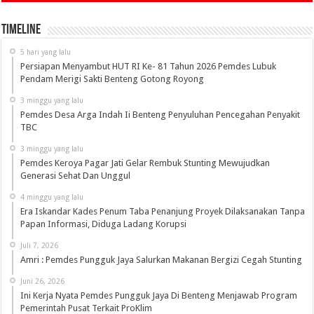
Timeline
5 hari yang lalu
Persiapan Menyambut HUT RI Ke- 81 Tahun 2026 Pemdes Lubuk
Pendam Merigi Sakti Benteng Gotong Royong
3 minggu yang lalu
Pemdes Desa Arga Indah Ii Benteng Penyuluhan Pencegahan Penyakit
TBC
3 minggu yang lalu
Pemdes Keroya Pagar Jati Gelar Rembuk Stunting Mewujudkan
Generasi Sehat Dan Unggul
4 minggu yang lalu
Era Iskandar Kades Penum Taba Penanjung Proyek Dilaksanakan Tanpa
Papan Informasi, Diduga Ladang Korupsi
Juli 7, 2026
Amri : Pemdes Pungguk Jaya Salurkan Makanan Bergizi Cegah Stunting
Juni 26, 2026
Ini Kerja Nyata Pemdes Pungguk Jaya Di Benteng Menjawab Program
Pemerintah Pusat Terkait ProKlim