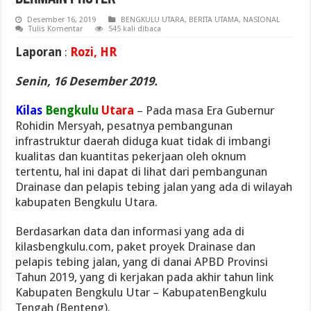
Desember 16, 2019
BENGKULU UTARA
,
BERITA UTAMA
,
NASIONAL
Tulis Komentar
545 kali dibaca
Laporan
:
Rozi, HR
Senin, 16 Desember 2019.
Kilas
Bengkulu
Utara
– Pada masa Era Gubernur
Rohidin Mersyah, pesatnya pembangunan
infrastruktur daerah diduga kuat tidak di imbangi
kualitas dan kuantitas pekerjaan oleh oknum
tertentu, hal ini dapat di lihat dari pembangunan
Drainase dan pelapis tebing jalan yang ada di wilayah
kabupaten Bengkulu Utara.
Berdasarkan data dan informasi yang ada di
kilasbengkulu.com, paket proyek Drainase dan
pelapis tebing jalan, yang di danai APBD Provinsi
Tahun 2019, yang di kerjakan pada akhir tahun link
Kabupaten Bengkulu Utar – KabupatenBengkulu
Tengah (Benteng).