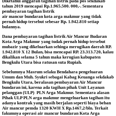
Diketahui anggaran tagihan listrik pada pos sekdakab
tahun 2019 mencapai Rp.1.965.500. 000,-. Sementara
pembayaran tagihan listrik
air mancur bundaran kota arga makmur yang tidak
pernah hidup tersebut sebesar Rp. 1.942.810 setiap
bulannya.
Dana pembayaran tagihan listrik Air Mancur Budaran
Kota Arga Makmur yang tudak pernah hidup tersebut
mubazir yang dikeluarkan sehinga merugikan daerah RP.
1.942.810 X 12 Bulan, bisa mencapai RP. 23.313.720, kalau
dikalikan selama 5 tahun maka kerugian kabupaten
Bengkulu Utara bisa ratusan suta Rupiah.
Sebelumnya Masrum selaku Bendahara pengeluaran
Umum dan Muh. Syukri sebagai Kabag Keuanga sekdakab
Bengkulu Utara, beralasan pembayaran Air Mancur
bundaran ini, karena ada tagihan pihak Unit Layanan
pelanggan (ULP) PLN Arga Makmur. Sementara alasan
Pihak ULP PLN arga makmur mengeluarkan tagihan itu
adanya kontrak yang masih berjalan seperti biaya beban
Air mancur pemda 1320 KWH X Rp.1467,2/bln. Terkait
fakumnya operasi air mancur bundaran Kota Arga