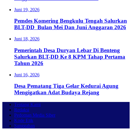
Juni 19, 2026
Pemdes Komering Bengkulu Tengah Salurkan
BLT-DD Bulan Mei Dan Juni Anggaran 2026
Juni 18, 2026
Pemerintah Desa Duryan Lebar Di Benteng
Salurkan BLT-DD Ke 8 KPM Tahap Pertama
Tahun 2026
Juni 16, 2026
Desa Pematang Tiga Gelar Kedurai Agung
Mengigatkan Adat Budaya Rejang
Tentang Kami
Redaksi
Pedoman Media Siber
Kode Etik
Sanggahan