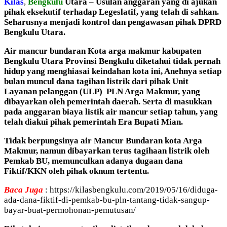
Kilas
,
Bengkulu
Utara
–
Usulan anggaran yang di ajukan
pihak eksekutif terhadap Legeslatif, yang telah di sahkan.
Seharusnya menjadi kontrol dan pengawasan pihak DPRD
Bengkulu Utara.
Air mancur bundaran Kota arga makmur kabupaten
Bengkulu Utara Provinsi Bengkulu diketahui tidak pernah
hidup yang menghiasai keindahan kota ini, Anehnya setiap
bulan muncul dana tagihan listrik dari pihak Unit
Layanan pelanggan (ULP) PLN Arga Makmur, yang
dibayarkan oleh pemerintah daerah. Serta di masukkan
pada anggaran biaya listik air mancur setiap tahun, yang
telah diakui pihak pemerintah Era Bupati Mian.
Tidak berpungsinya air Mancur Bundaran kota Arga
Makmur, namun dibayarkan terus tagihaan listrik oleh
Pemkab BU, memunculkan adanya dugaan dana
Fiktif/KKN oleh pihak oknum tertentu.
Baca Juga
: https://kilasbengkulu.com/2019/05/16/diduga-
ada-dana-fiktif-di-pemkab-bu-pln-tantang-tidak-sangup-
bayar-buat-permohonan-pemutusan/