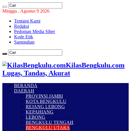
Minggu , Agustus 9 2026
Tentang Kami
Redaksi
Pedoman Media Siber
Kode Etik
Sanggahan
KilasBengkulu.com
Lugas, Tandas, Akurat
BERANDA
DAERAH
PROVINSI JAMBI
KOTA BENGKULU
REJANG LEBONG
KEPAHIANG
LEBONG
BENGKULU TENGAH
BENGKULU UTARA