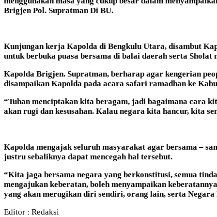
menggunakan masa yang cukup besar dalam menyampaikan 
Brigjen Pol. Supratman Di BU.
Kunjungan kerja Kapolda di Bengkulu Utara, disambut Kapo
untuk
berbuka puasa bersama di balai daerah serta Shola
Kapolda Brigjen. Supratman, berharap agar kengerian peop
disampaikan Kapolda pada acara safari ramadhan ke Kabup
“Tuhan menciptakan kita beragam, jadi bagaimana cara kit
akan rugi dan kesusahan. Kalau negara kita hancur, kita s
Kapolda mengajak seluruh masyarakat agar bersama – sam
justru sebaliknya dapat mencegah hal tersebut.
“Kita jaga bersama negara yang berkonstitusi, semua tind
mengajukan keberatan, boleh menyampaikan keberatannya d
yang akan merugikan diri sendiri, orang lain, serta Negar
Editor : Redaksi