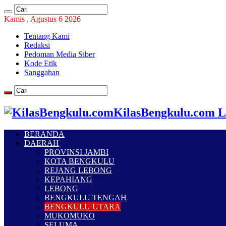
Kamis , Agustus 6 2026
Tentang Kami
Redaksi
Pedoman Media Siber
Kode Etik
Sanggahan
KilasBengkulu.com L
BERANDA
DAERAH
PROVINSI JAMBI
KOTA BENGKULU
REJANG LEBONG
KEPAHIANG
LEBONG
BENGKULU TENGAH
BENGKULU UTARA
MUKOMUKO
SELUMA