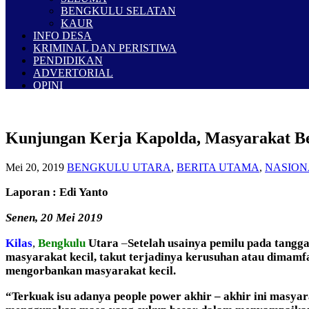
BENGKULU SELATAN
KAUR
INFO DESA
KRIMINAL DAN PERISTIWA
PENDIDIKAN
ADVERTORIAL
OPINI
Kunjungan Kerja Kapolda, Masyarakat Be
Mei 20, 2019
BENGKULU UTARA
,
BERITA UTAMA
,
NASION
Laporan : Edi Yanto
Senen, 20 Mei 2019
Kilas
,
Bengkulu
Utara
–
Setelah usainya pemilu pada tangg
masyarakat kecil, takut terjadinya kerusuhan atau dimamfa
mengorbankan masyarakat kecil.
“Terkuak isu adanya people power akhir – akhir ini masyar