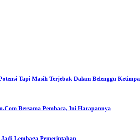
Potensi Tapi Masih Terjebak Dalam Belenggu Ketimp
ulu.Com Bersama Pembaca, Ini Harapannya
n Jadi Lembaga Pemerintahan