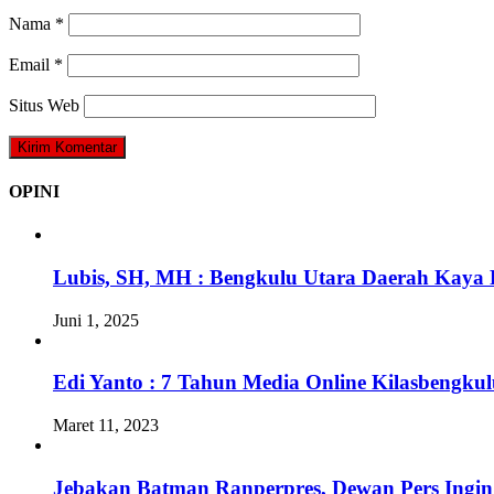
Nama
*
Email
*
Situs Web
OPINI
Lubis, SH, MH : Bengkulu Utara Daerah Kaya 
Juni 1, 2025
Edi Yanto : 7 Tahun Media Online Kilasbengk
Maret 11, 2023
Jebakan Batman Ranperpres, Dewan Pers Ingi