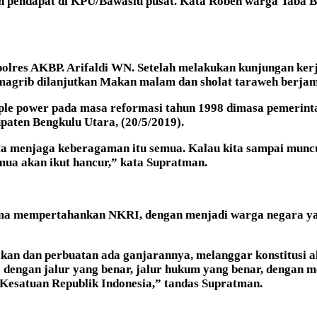
pendapat di KPU/Bawaslu pusat. Kata Roben warga Taba Ba
lres AKBP. Arifaldi WN. Setelah melakukan kunjungan kerja
t magrib dilanjutkan Makan malam dan sholat taraweh berja
le power pada masa reformasi tahun 1998 dimasa pemerintaha
aten Bengkulu Utara, (20/5/2019).
a menjaga keberagaman itu semua. Kalau kita sampai muncul
emua akan ikut hancur,” kata Supratman.
a mempertahankan NKRI, dengan menjadi warga negara yang
akan dan perbuatan ada ganjarannya, melanggar konstitusi a
engan jalur yang benar, jalur hukum yang benar, dengan me
a Kesatuan Republik Indonesia,” tandas Supratman.