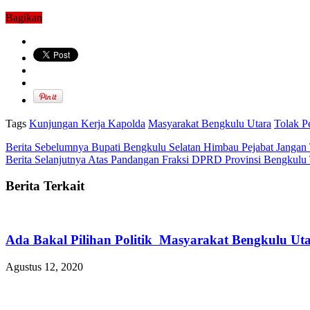
Bagikan
Tags
Kunjungan Kerja Kapolda
Masyarakat Bengkulu Utara
Tolak P
Berita Sebelumnya
Bupati Bengkulu Selatan Himbau Pejabat Jangan 
Berita Selanjutnya
Atas Pandangan Fraksi DPRD Provinsi Bengkulu
Berita Terkait
Ada Bakal Pilihan Politik Masyarakat Bengkulu Uta
Agustus 12, 2020